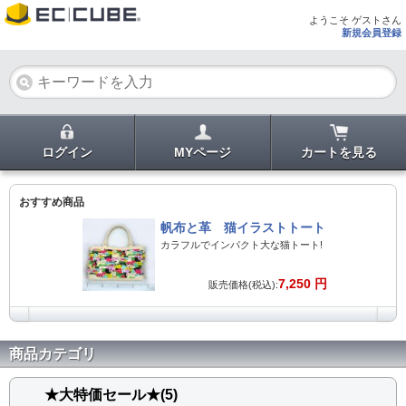
ようこそ ゲストさん
新規会員登録
ログイン
MYページ
カートを見る
おすすめ商品
帆布と革 猫イラストトート
カラフルでインパクト大な猫トート!
7,250 円
販売価格(税込):
商品カテゴリ
★大特価セール★(5)