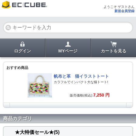
ようこそ ゲストさん
新規会員登録
ログイン
MYページ
カートを見る
おすすめ商品
帆布と革 猫イラストトート
カラフルでインパクト大な猫トート!
7,250 円
販売価格(税込):
商品カテゴリ
★大特価セール★(5)