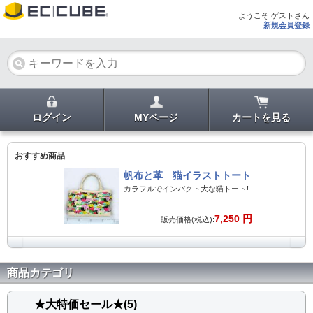
ようこそ ゲストさん
新規会員登録
ログイン
MYページ
カートを見る
おすすめ商品
帆布と革 猫イラストトート
カラフルでインパクト大な猫トート!
7,250 円
販売価格(税込):
商品カテゴリ
★大特価セール★(5)