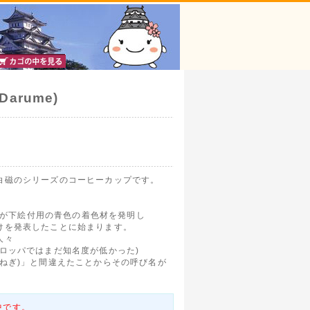
Darume)
白磁のシリーズのコーヒーカップです。
マーが下絵付用の青色の着色材を発明し
けを発表したことに始まります。
人々
ロッパではまだ知名度が低かった)
ねぎ)」と間違えたことからその呼び名が
中です。