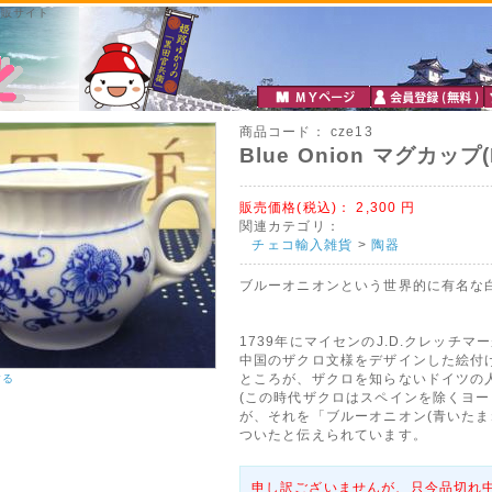
通販サイト
商品コード：
cze13
Blue Onion マグカップ(
販売価格(税込)：
2,300
円
関連カテゴリ：
チェコ輸入雑貨
>
陶器
ブルーオニオンという世界的に有名な
1739年にマイセンのJ.D.クレッチ
中国のザクロ文様をデザインした絵付
ところが、ザクロを知らないドイツの
する
(この時代ザクロはスペインを除くヨー
が、それを「ブルーオニオン(青いたま
ついたと伝えられています。
申し訳ございませんが、只今品切れ