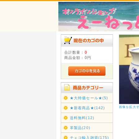
えーねっと：姫路の隠れた逸品やこだわり雑貨の
合計数量：
0
商品金額：
0円
★大特価セール★(5)
画像を拡大
★新着商品★(142)
送料無料(12)
革製品(20)
チェコ輸入雑貨(175)