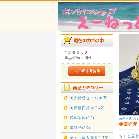
えーねっと：姫路の隠れた逸品やこだわり雑貨の
合計数量：
0
商品金額：
0円
★大特価セール★(5)
★新着商品★(142)
送料無料(12)
画像を拡大
◆販売元
革製品(20)
ちぇこ屋
チェコ輸入雑貨(175)