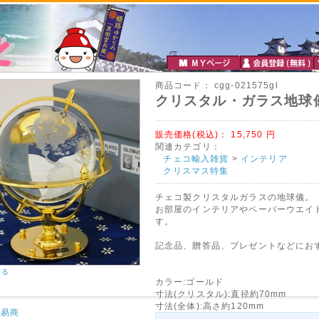
通販サイト
商品コード：
cgg-021575gl
クリスタル・ガラス地球儀
販売価格(税込)：
15,750
円
関連カテゴリ：
チェコ輸入雑貨
>
インテリア
クリスマス特集
チェコ製クリスタルガラスの地球儀。
お部屋のインテリアやペーパーウエイ
す。
記念品、贈答品、プレゼントなどにおす
する
カラー:ゴールド
寸法(クリスタル):直径約70mm
寸法(全体):高さ約120mm
貿易商