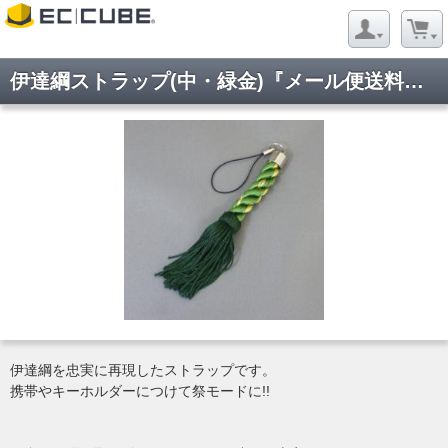
伊達綱ストラップ(中・緑金)『メール便送料無料・代引不可』
伊達綱を忠実に再現したストラップです。
携帯やキーホルダーにつけて祭モードに!!